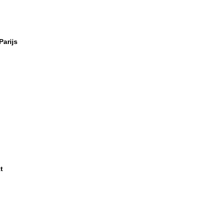
Parijs
t