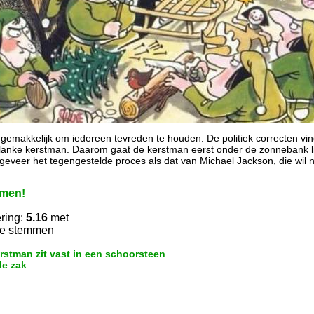
zo gemakkelijk om iedereen tevreden te houden. De politiek correcten v
lanke kerstman. Daarom gaat de kerstman eerst onder de zonnebank ligg
geveer het tegengestelde proces als dat van Michael Jackson, die wil nam
men!
ring:
5.16
met
te stemmen
rstman zit vast in een schoorsteen
de zak