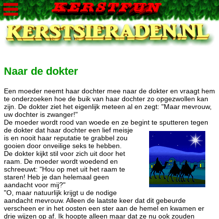
Naar de dokter
Een moeder neemt haar dochter mee naar de dokter en vraagt hem
te onderzoeken hoe de buik van haar dochter zo opgezwollen kan
zijn. De dokter ziet het eigenlijk meteen al en zegt: "Maar mevrouw,
uw dochter is zwanger!"
De moeder wordt rood van woede en ze begint te sputteren tegen
de dokter dat haar dochter
een lief meisje
is en nooit haar reputatie te grabbel zou
gooien door onveilige seks te hebben.
De dokter kijkt stil voor zich uit door het
raam. De moeder wordt woedend en
schreeuwt: "Hou op met uit het raam te
staren! Heb je dan helemaal geen
aandacht voor mij?"
"O, maar natuurlijk krijgt u de nodige
aandacht mevrouw. Alleen de laatste keer dat dit gebeurde
verscheen er in het oosten een ster aan de hemel en kwamen er
drie wijzen op af. Ik hoopte alleen maar dat ze nu ook zouden